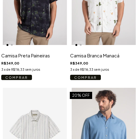
Camisa Preta Paineiras
Camisa Branca Manacá
R$349,00
R$349,00
3
x de
R$116,33
sem juros
3
x de
R$116,33
sem juros
COMPRAR
COMPRAR
20
% OFF