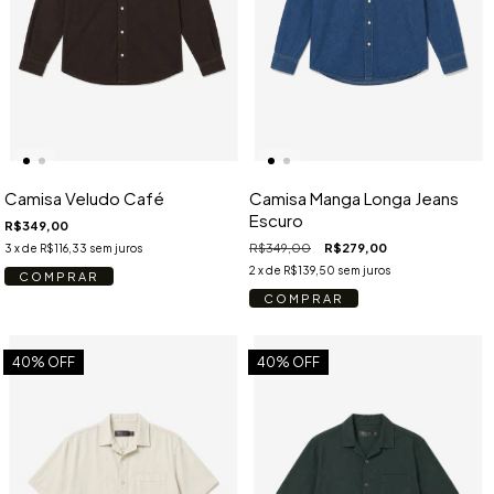
Camisa Veludo Café
Camisa Manga Longa Jeans
Escuro
R$349,00
R$349,00
R$279,00
3
x de
R$116,33
sem juros
2
x de
R$139,50
sem juros
COMPRAR
COMPRAR
40
% OFF
40
% OFF