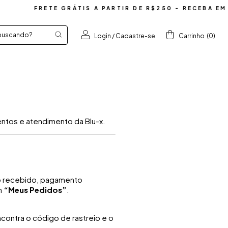
FRETE GRÁTIS A PARTIR DE R$250 - RECEBA EM AT
Login
/
Cadastre-se
Carrinho
(
0
)
entos e atendimento da Blu-x.
do recebido, pagamento
m
“Meus Pedidos”
.
ncontra o código de rastreio e o