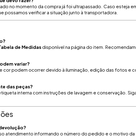
ue devo fazer?
rmado no momento da compra já foi ultrapassado. Caso esteja e
 possamos verificar a situação junto à transportadora.
o?
Tabela de Medidas
disponível na página do item. Recomendamos 
odem variar?
e cor podem ocorrer devido à iluminação, edição das fotos e c
te das peças?
iqueta interna com instruções de lavagem e conservação. Siga
ções
 devolução?
o atendimento informando o número do pedido e o motivo da s