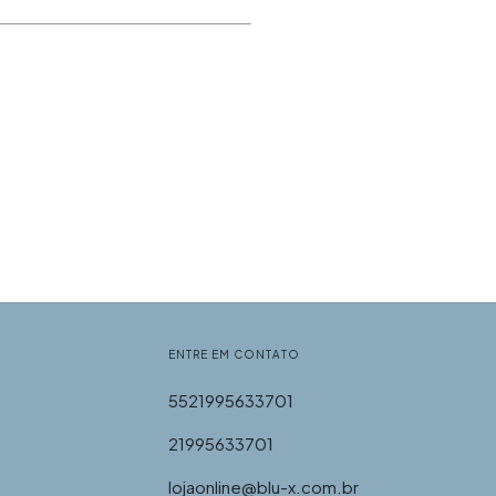
ENTRE EM CONTATO
5521995633701
21995633701
lojaonline@blu-x.com.br