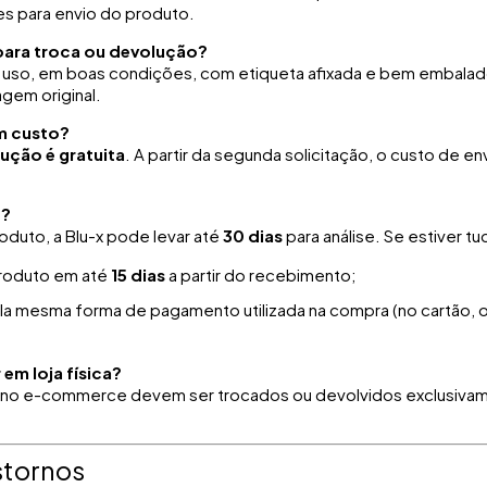
es para envio do produto.
para troca ou devolução?
uso, em boas condições, com etiqueta afixada e bem embalado
agem original.
m custo?
ução é gratuita
. A partir da segunda solicitação, o custo de e
e?
duto, a Blu-x pode levar até
30 dias
para análise. Se estiver t
roduto em até
15 dias
a partir do recebimento;
la mesma forma de pagamento utilizada na compra (no cartão,
em loja física?
no e-commerce devem ser trocados ou devolvidos exclusiva
stornos