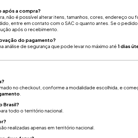
o após a compra?
ra, não é possível alterar itens, tamanhos, cores, endereço ou 
dido, entre em contato com o SAC o quanto antes. Se o pedido já
olução após o recebimento.
rovação do pagamento?
 análise de segurança que pode levar no máximo até
1 dias út
a?
rmado no checkout, conforme a modalidade escolhida, e começa
agamento
.
o Brasil?
ra todo o território nacional.
or?
o realizadas apenas em território nacional.