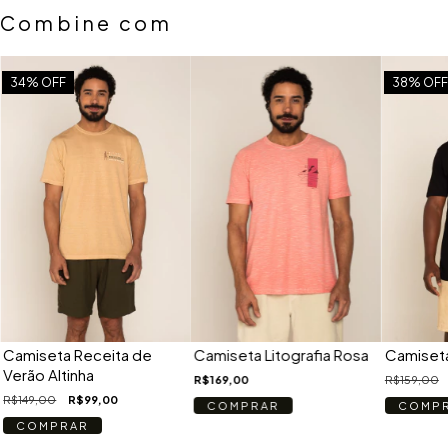
Combine com
34
% OFF
38
% OFF
Camiseta Litografia Rosa
Camiseta Receita de
Camiset
Verão Altinha
R$169,00
R$159,00
R$149,00
R$99,00
COMPRAR
COMP
COMPRAR