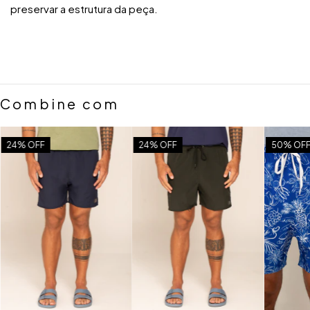
preservar a estrutura da peça.
Combine com
24
% OFF
24
% OFF
50
% OF